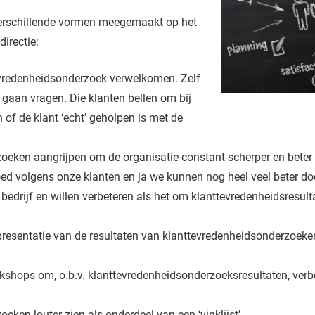
 verschillende vormen meegemaakt op het
irectie:
tevredenheidsonderzoek verwelkomen. Zelf
g gaan vragen. Die klanten bellen om bij
of de klant ‘echt’ geholpen is met de
zoeken aangrijpen om de organisatie constant scherper en bete
oed volgens onze klanten en ja we kunnen nog heel veel beter do
ls bedrijf en willen verbeteren als het om klanttevredenheidsresu
de presentatie van de resultaten van klanttevredenheidsonderzoek
workshops om, o.b.v. klanttevredenheidsonderzoeksresultaten, ve
eken louter zien als onderdeel van een ‘vinklijst’.