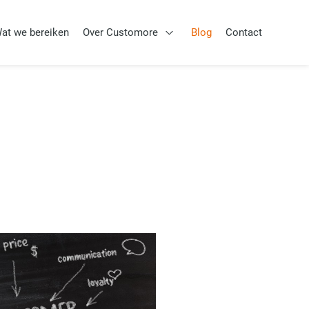
at we bereiken
Over Customore
Blog
Contact
Aanpak
Open Over Customore