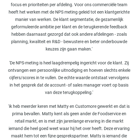
focus en prioriteiten per afdeling. Voor ons commerciële team
heeft het werken met de NPS meting geleid tot een klantgerichte
manier van werken. De klant segmentatie, de gezamenlijk
geformuleerde ambitie per klant en de terugkerende feedback
hebben daarnaast gezorgd dat ook andere afdelingen - zoals
planning, kwaliteit en R&D - bewustere en beter onderbouwde
keuzes zijn gaan maken.'
'De NPS-meting is heel laagdrempelig ingericht voor de klant. Zij
ontvangen een persoonlijke uitnodiging en hoeven slechts enkele
cijfers/scores in te vullen. De echte waarde ontstaat vervolgens
in het gesprek dat de account- of sales manager voert op basis
van deze terugkoppeling.'
'ik heb meerder keren met Matty en Customore gewerkt en dat is
prima bevallen. Matty kent als geen ander de Foodservice en
retail markt, en is met zijn jarenlange ervaring in die markt
iemand die heel goed weet waar hij het over heeft. Deze ervaring
maakt hem tot een fijne gesprekspartner. Matty is iemand die