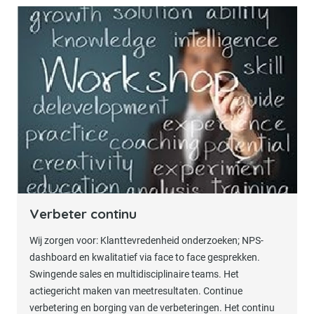
Bel ons direct voor een vrijblijvende sparses
Verbeter continu
Wij zorgen voor: Klanttevredenheid onderzoeken; NPS-
dashboard en kwalitatief via face to face gesprekken.
Swingende sales en multidisciplinaire teams. Het
actiegericht maken van meetresultaten. Continue
verbetering en borging van de verbeteringen. Het continu