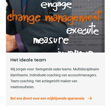
Bel ons direct voor een vrijblijvende sparses
Het ideale team
Wij zorgen voor: Swingende sales teams. Multidisciplinaire
klantteams. Individuele coaching van accountmanagers.
Team coaching. Het actiegericht maken van
meetresultaten.
Bel ons direct voor een vrijblijvende sparsessie