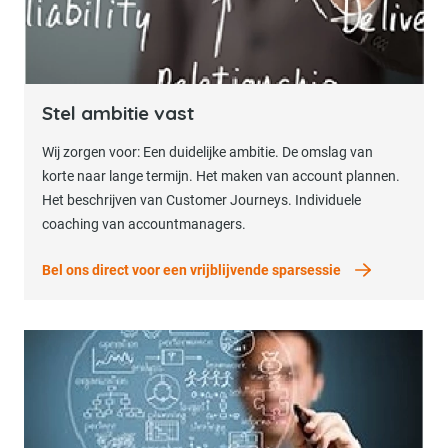
Bel ons direct voor een vrijblijvende sparses
Stel ambitie vast
Wij zorgen voor: Een duidelijke ambitie. De omslag van
korte naar lange termijn. Het maken van account plannen.
Het beschrijven van Customer Journeys. Individuele
coaching van accountmanagers.
Bel ons direct voor een vrijblijvende sparsessie