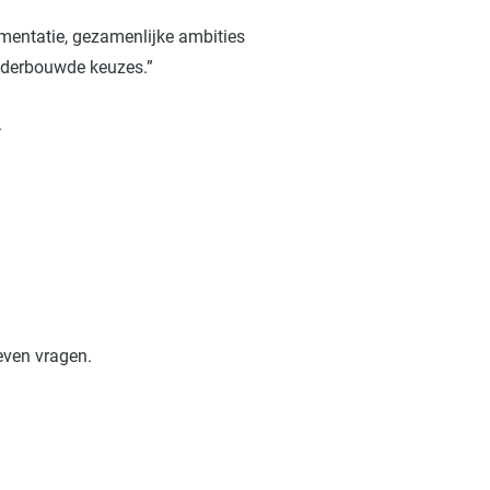
gmentatie, gezamenlijke ambities
onderbouwde keuzes.”
.
even vragen.