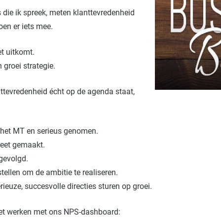
 die ik spreek, meten klanttevredenheid
doen er iets mee.
et uitkomt.
groei strategie.
anttevredenheid écht op de agenda staat,
 het MT en serieus genomen.
reet gemaakt.
gevolgd.
ellen om de ambitie te realiseren.
erieuze, succesvolle directies sturen op groei.
 het werken met ons NPS-dashboard: