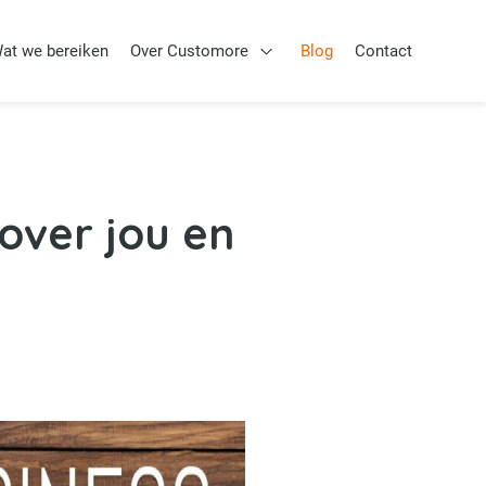
at we bereiken
Over Customore
Blog
Contact
Aanpak
Open Over Customore
over jou en