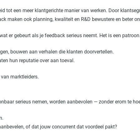
leid tot een meer klantgerichte manier van werken. Door klantse
back maken ook planning, kwaliteit en R&D bewustere en beter 
 wat er gebeurt als je feedback serieus neemt. Het is een patroon
gen, bouwen aan verhalen die klanten doorvertellen.
aten hun reputatie over aan toeval.
e van marktleiders.
oonbaar serieus nemen, worden aanbevolen — zonder erom te ho
n.
u aanbevelen, of dat jouw concurrent dat voordeel pakt?