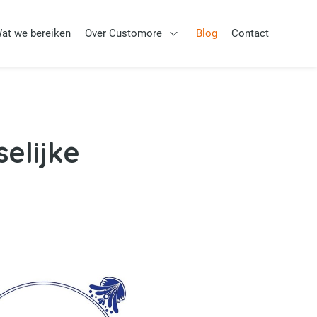
at we bereiken
Over Customore
Blog
Contact
Aanpak
Open Over Customore
elijke