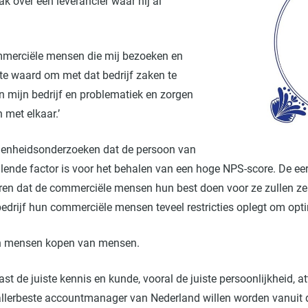
ak over een leverancier waar hij al
ommerciële mensen die mij bezoeken en
te waard om met dat bedrijf zaken te
 in mijn bedrijf en problematiek en zorgen
 met elkaar.’
edenheidsonderzoeken dat de persoon van
nde factor is voor het behalen van een hoge NPS-score. De eer
varen dat de commerciële mensen hun best doen voor ze zullen ze
bedrijf hun commerciële mensen teveel restricties oplegt om opti
en mensen kopen van mensen.
t de juiste kennis en kunde, vooral de juiste persoonlijkheid, att
allerbeste accountmanager van Nederland willen worden vanuit d