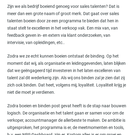
Zijn we als bedrijf boeiend genoeg voor sales talenten? Dat is
meer dan een grote naam of groot merk. Dat gaat over sales
talenten boeien door ze een programma te bieden dat hen in
staat stelt te excelleren in het verkoop vak. Een mix van, van
feedback geven in- en extern via klant onderzoeken, van
intervisie, van opleidingen, etc..
Zodra we ze echt kunnen boeien ontstaat de binding. Op het
moment dat wij, als organisatie en leidinggevenden, laten blijken
dat we geëngageerd tijd investeren in het laten excelleren van
talent zal dit wederkerig zijn. Als wij ons binden zal je zien dat zij
zich ook binden. Dat heet, volgens mij, loyaliteit. Loyaliteit krijg je
niet die moet je verdienen.
Zodra boeien en binden post gevat heeft is de stap naar bouwen
logisch. De organisatie en het talent gaan er samen voor om de
verkoper, accountmanager de allerbeste te maken. De ambitie is
uitgesproken, het programma is er, de meetmomenten en tools,
b.v. een NPS-Dashboard, zijn er. Kortom alles is er om groei en