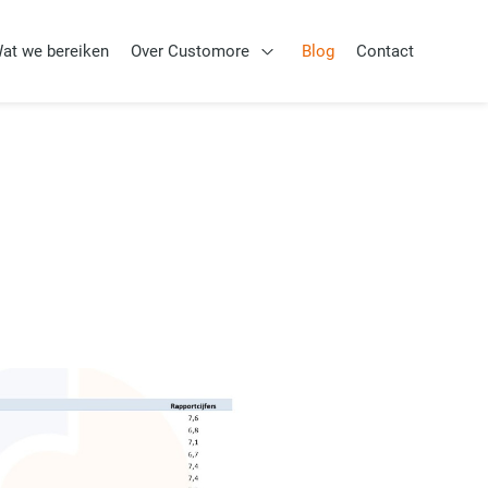
at we bereiken
Over Customore
Blog
Contact
Aanpak
Open Over Customore