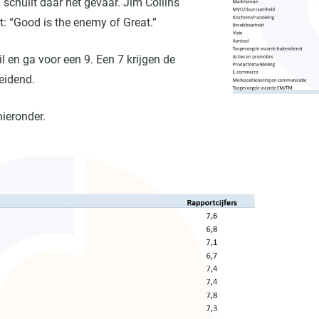
d schuilt daar het gevaar. Jim Collins
t: “Good is the enemy of Great.”
l en ga voor een 9. Een 7 krijgen de
heidend.
hieronder.