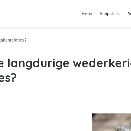
Home
Aanpak
W
Open 
zakenrelaties?
e langdurige wederker
es?