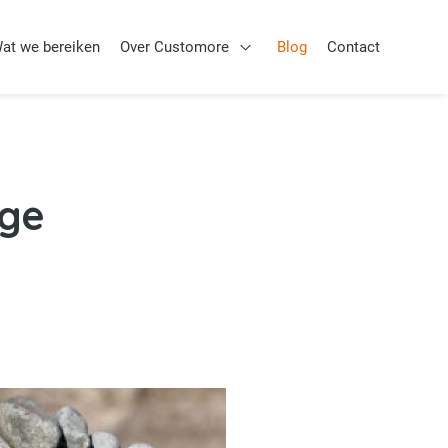
at we bereiken
Over Customore
Blog
Contact
Aanpak
Open Over Customore
ige