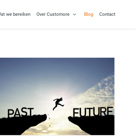
at we bereiken
Over Customore
Blog
Contact
Aanpak
Open Over Customore