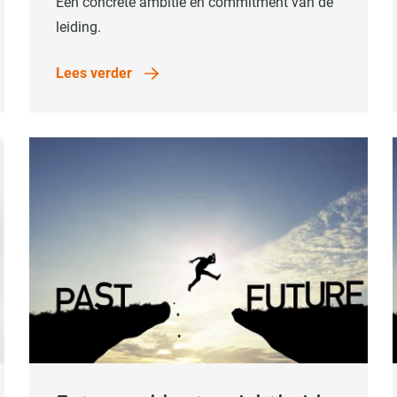
Een concrete ambitie en commitment van de
leiding.
Lees verder