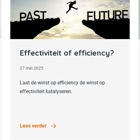
Lees verder
Effectiviteit of efficiency?
27 mei 2025
Laat de winst op efficiency de winst op
effectiviteit katalyseren.
Lees verder