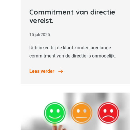
Lees verder
Commitment van directie
vereist.
15 juli 2025
Uitblinken bij de klant zonder jarenlange
commitment van de directie is onmogelijk.
Lees verder