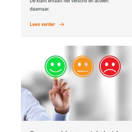
De klant ervaart het verschil en acteert
daarnaar.
Lees verder