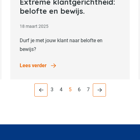
Lees verder
Extreme klantgerichtheid:
belofte en bewijs.
18 maart 2025
Durf je met jouw klant naar belofte en
bewijs?
Lees verder
Vorige Pagina
Volgende Pagina
Pagina
3
Pagina
4
Pagina
5
Pagina
6
Pagina
7